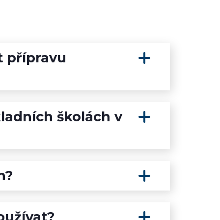
t přípravu
ladních školách v
h?
oužívat?