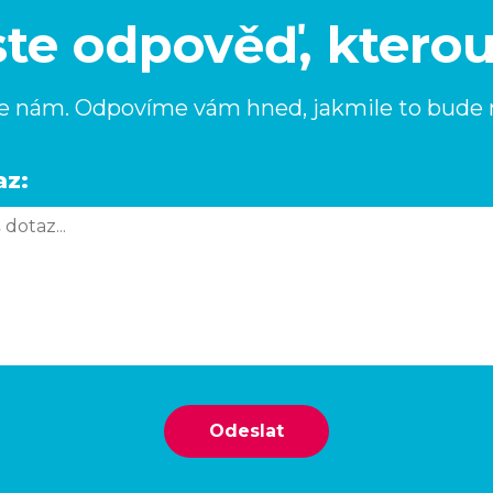
ste odpověď, ktero
e nám. Odpovíme vám hned, jakmile to bude
az:
Odeslat