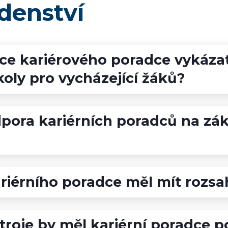
denství
ce kariérového poradce vykáza
koly pro vycházející žáků?
pora kariérních poradců na zák
ariérního poradce měl mít rozsa
troje by měl kariérní poradce p