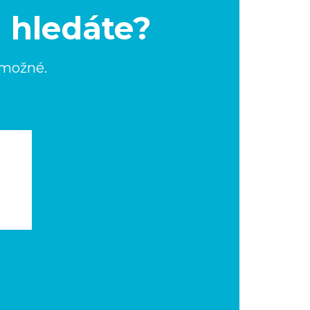
u hledáte?
 možné.