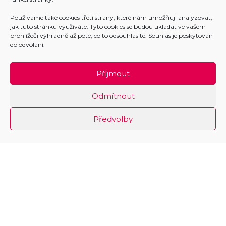
Používáme také cookies třetí strany, které nám umožňují analyzovat,
jak tuto stránku využíváte. Tyto cookies se budou ukládat ve vašem
prohlížeči výhradně až poté, co to odsouhlasíte. Souhlas je poskytován
do odvolání.
Příjmout
Odmítnout
Předvolby
Informace o trhu práce
Kariérové poradenství
Exkurze
Kontakty
Přihlášení