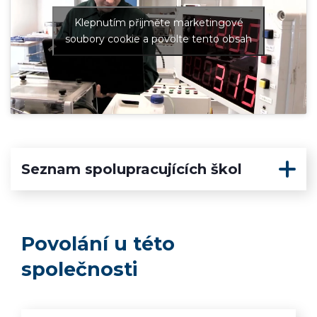
Klepnutím přijměte marketingové
soubory cookie a povolte tento obsah
Seznam spolupracujících škol
Povolání u této
společnosti