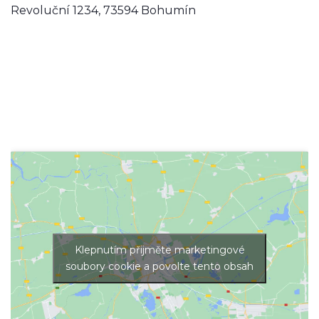
Revoluční 1234, 73594 Bohumín
Klepnutím přijměte marketingové
soubory cookie a povolte tento obsah