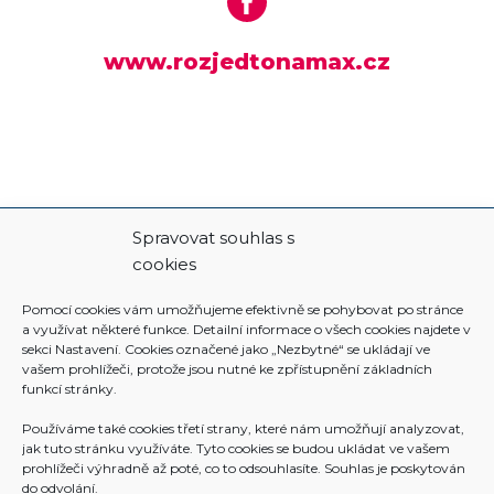
www.rozjedtonamax.cz
Spravovat souhlas s
cookies
Pomocí cookies vám umožňujeme efektivně se pohybovat po stránce
a využívat některé funkce. Detailní informace o všech cookies najdete v
sekci Nastavení. Cookies označené jako „Nezbytné“ se ukládají ve
vašem prohlížeči, protože jsou nutné ke zpřístupnění základních
funkcí stránky.
Používáme také cookies třetí strany, které nám umožňují analyzovat,
jak tuto stránku využíváte. Tyto cookies se budou ukládat ve vašem
prohlížeči výhradně až poté, co to odsouhlasíte. Souhlas je poskytován
do odvolání.