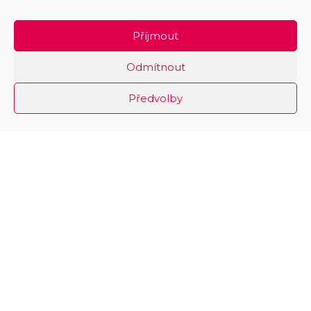
Příjmout
Odmítnout
Předvolby
Informace o trhu práce
Kariérové poradenství
Exkurze
Kontakty
Přihlášení
Zásady cookies
Prohlášení o přístupnosti