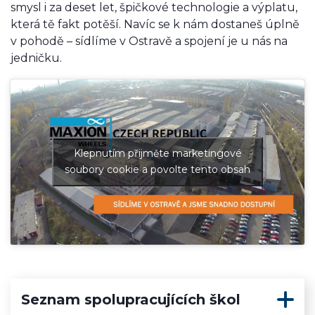
smysl i za deset let, špičkové technologie a výplatu,
která tě fakt potěší. Navíc se k nám dostaneš úplně
v pohodě – sídlíme v Ostravě a spojení je u nás na
jedničku.
Klepnutím přijměte marketingové
soubory cookie a povolte tento obsah
Seznam spolupracujících škol