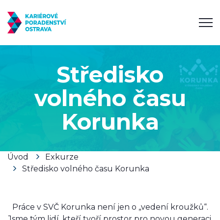
Středisko
volného času
Korunka
Úvod
Exkurze
Středisko volného času Korunka
Práce v SVČ Korunka není jen o „vedení kroužků“.
Jsme tým lidí, kteří tvoří prostor pro novou generaci.