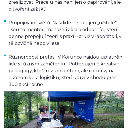
zrealizovat. Práce u nás není jen o papírování, ale
o tvoření zážitků.
Propojování světů: Naši lidé nejsou jen „učitelé“.
Jsou to mentoři, manažeři akcí a odborníci, kteří
denně propojují teorii s praxí – ať už v laboratoři, v
tělocvičně nebo v lese.
Různorodost profesí: V Korunce najdou uplatnění
lidé s různým zaměřením. Potřebujeme kreativní
pedagogy, kteří rozumí dětem, ale i profíky na
ekonomiku a logistiku, kteří udrží v chodu přes
300 akcí ročně.