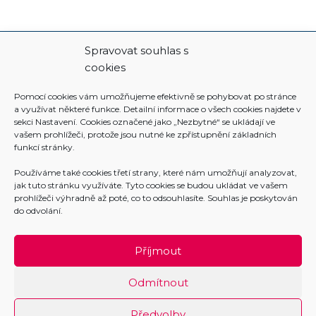
Spravovat souhlas s
cookies
Pomocí cookies vám umožňujeme efektivně se pohybovat po stránce
a využívat některé funkce. Detailní informace o všech cookies najdete v
sekci Nastavení. Cookies označené jako „Nezbytné“ se ukládají ve
vašem prohlížeči, protože jsou nutné ke zpřístupnění základních
funkcí stránky.
Používáme také cookies třetí strany, které nám umožňují analyzovat,
jak tuto stránku využíváte. Tyto cookies se budou ukládat ve vašem
prohlížeči výhradně až poté, co to odsouhlasíte. Souhlas je poskytován
do odvolání.
Příjmout
Odmítnout
Předvolby